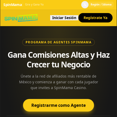
SpinMama
Gira y Gana Ya
Región / Idioma
Iniciar Sesión
Regístrate Ya
PROGRAMA DE AGENTES SPINMAMA
Gana Comisiones Altas y Haz
Crecer tu Negocio
Únete a la red de afiliados más rentable de
México y comienza a ganar con cada jugador
que invites a SpinMama Casino.
Registrarme como Agente