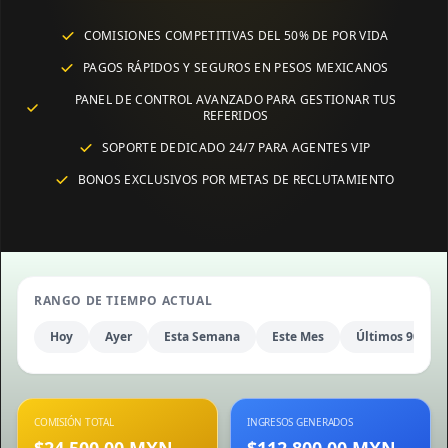
COMISIONES COMPETITIVAS DEL 50% DE POR VIDA
PAGOS RÁPIDOS Y SEGUROS EN PESOS MEXICANOS
PANEL DE CONTROL AVANZADO PARA GESTIONAR TUS
REFERIDOS
SOPORTE DEDICADO 24/7 PARA AGENTES VIP
BONOS EXCLUSIVOS POR METAS DE RECLUTAMIENTO
RANGO DE TIEMPO ACTUAL
Hoy
Ayer
Esta Semana
Este Mes
Últimos 90 Día
COMISIÓN TOTAL
INGRESOS GENERADOS