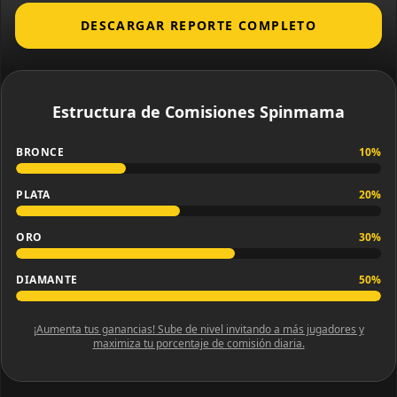
DESCARGAR REPORTE COMPLETO
Estructura de Comisiones Spinmama
BRONCE
10%
PLATA
20%
ORO
30%
DIAMANTE
50%
¡Aumenta tus ganancias! Sube de nivel invitando a más jugadores y
maximiza tu porcentaje de comisión diaria.