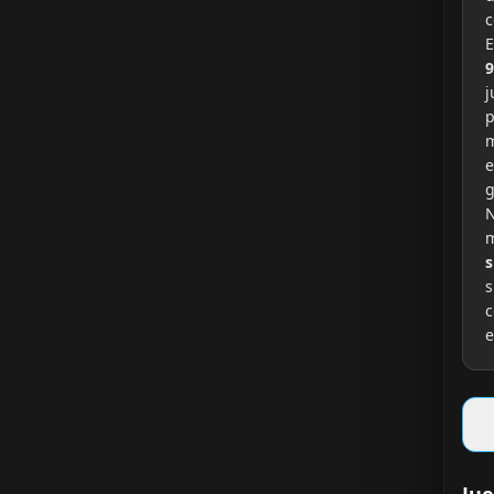
c
E
j
p
m
e
g
N
m
s
c
e