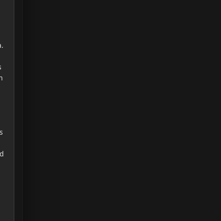
.
s
n
s
ad