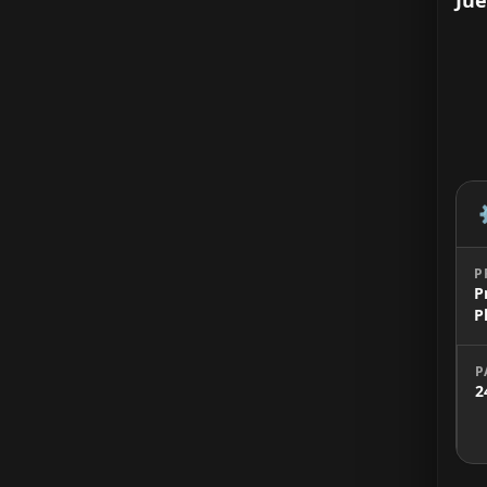
Jue
P
P
P
P
2