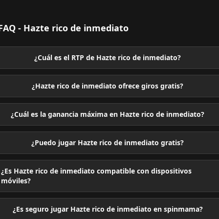
FAQ - Hazte rico de inmediato
¿Cuál es el RTP de Hazte rico de inmediato?
¿Hazte rico de inmediato ofrece giros gratis?
¿Cuál es la ganancia máxima en Hazte rico de inmediato?
¿Puedo jugar Hazte rico de inmediato gratis?
¿Es Hazte rico de inmediato compatible con dispositivos
móviles?
¿Es seguro jugar Hazte rico de inmediato en spinmama?